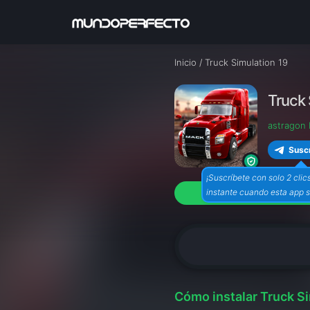
Inicio
/
Truck Simulation 19
Truck 
astragon
Suscr
¡Suscríbete con solo 2 clics
instante cuando esta app s
Cómo instalar Truck Si