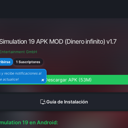
Simulation 19 APK MOD (Dinero infinito) v1.7
 Entertainment GmbH
1 Suscriptores
ibirse
 y recibe notificaciones al
download
×
Descargar APK (53M)
e actualice!
install_desktop
Guía de Instalación
mulation 19 en Android: