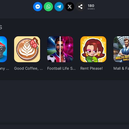
180
SHARES
S
Car Company Tycoon
Good Coffee, Great Coffee
Football Life Simulator
Rent Please!