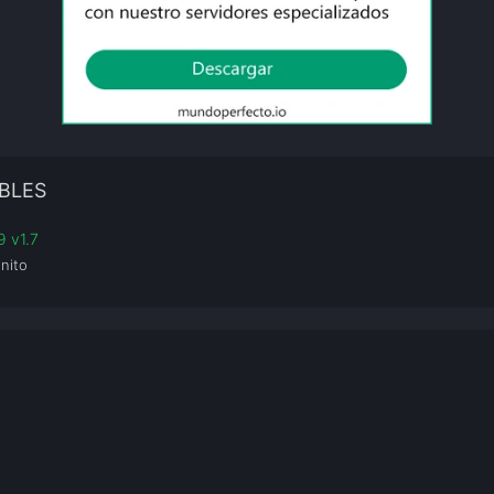
BLES
9 v1.7
inito